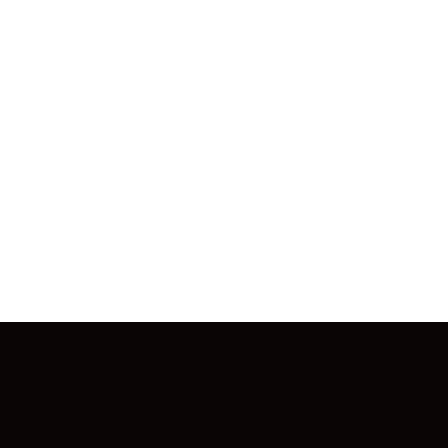
Rechtliches