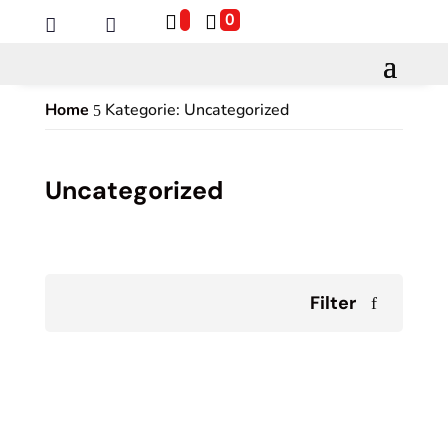
0


Home
Kategorie: Uncategorized
5
Uncategorized
Filter
f